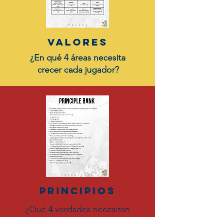
VALORES
¿En qué 4 áreas necesita
crecer cada jugador?
PRINCIPIOS
¿Qué 4 verdades necesitan