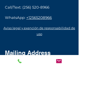
Call/Text:
(256) 520-8966
WhatsApp:
+12565208966
Aviso legal y exención de responsabilidad de
uso
Mailing Address
111 Bienville St.
Madison, AL 35758
USA​
© 2026 by Season Builder Foundation
Sign up with your email address
to receive news and updates.