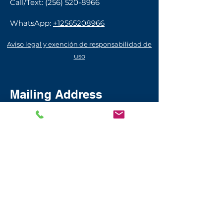
Call/Text:
(256) 520-8966
WhatsApp:
+12565208966
Aviso legal y exención de responsabilidad de
uso
Mailing Address
111 Bienville St.
Madison, AL 35758
USA​
© 2026 by Season Builder Foundation
Sign up with your email address
to receive news and updates.